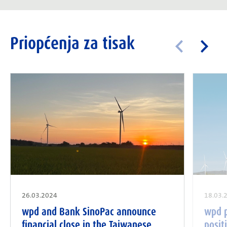
Priopćenja za tisak
26.03.2024
18.03.
wpd and Bank SinoPac announce
wpd p
financial close in the Taiwanese
posit