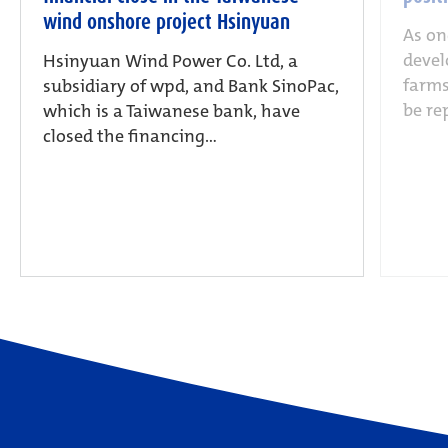
wind onshore project Hsinyuan
As on
devel
Hsinyuan Wind Power Co. Ltd, a
farms
subsidiary of wpd, and Bank SinoPac,
be re
which is a Taiwanese bank, have
closed the financing...