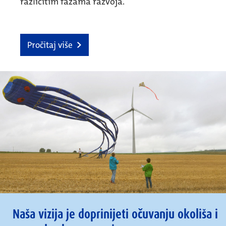
različitim fazama razvoja.
Pročitaj više
Naša vizija je doprinijeti očuvanju okoliša i