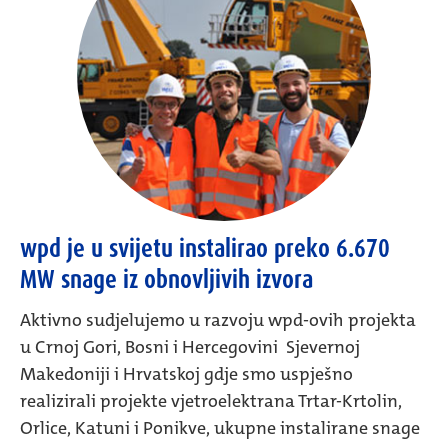
wpd je u svijetu instalirao preko 6.670
MW snage iz obnovljivih izvora
Aktivno sudjelujemo u razvoju wpd-ovih projekta
u Crnoj Gori, Bosni i Hercegovini Sjevernoj
Makedoniji i Hrvatskoj gdje smo uspješno
realizirali projekte vjetroelektrana Trtar-Krtolin,
Orlice, Katuni i Ponikve, ukupne instalirane snage