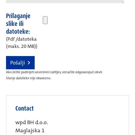
Prilaganje
slike ili
datoteke:
(Pdf /datoteka
(maks. 20 MB))
Pošalji
Ako želite podnijeti anonimni zahtjev, označite odgovarajući okvir.
Slanje datoteke nije obavezno.
Contact
wpd BH d.o.o.
Maglajska 1