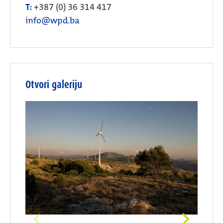
T:
+387 (0) 36 314 417
info@wpd.ba
Otvori galeriju