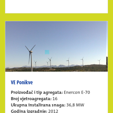
VE Ponikve
Proizvođač i tip agregata:
Enercon E-70
Broj vjetroagregata:
16
Ukupna instalirana snaga:
36,8 MW
Godina izgradnje:
2012